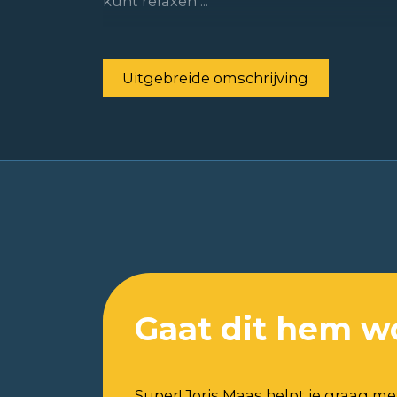
kunt relaxen ...
Uitgebreide omschrijving
Gaat dit hem w
Super! Joris Maas helpt je graag me