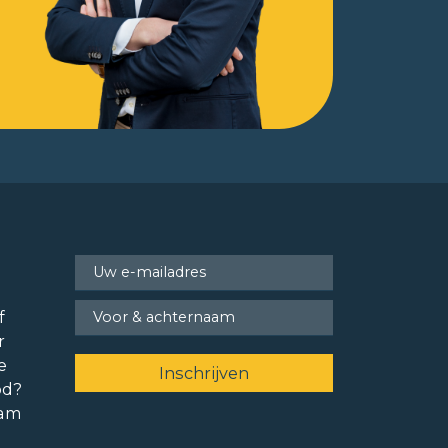
f
r
e
od?
ram