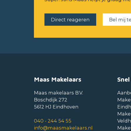
Direct reageren
Bel mij t
Maas Makelaars
Snel
Maas makelaars B.V.
Aanb
Boschdijk 272
Make
5612 HJ Eindhoven
Eind
Make
040 - 244 54 55
Veld
info@maasmakelaars.nl
Make