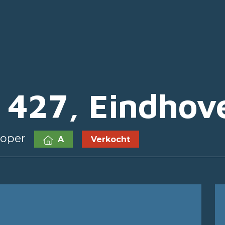
e 427, Eindhov
koper
A
Verkocht