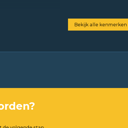
Bekijk alle kenmerken
orden?
t de volgende stap.