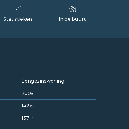
Statistieken
In de buurt
Eengezinswoning
2009
142㎡
137㎥