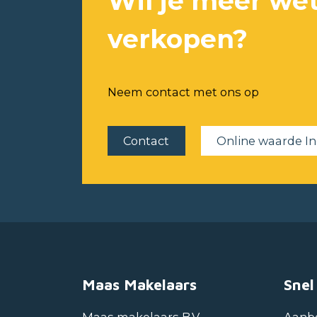
Wil je meer wet
verkopen?
Neem contact met ons op
Contact
Online waarde In
Maas Makelaars
Snel