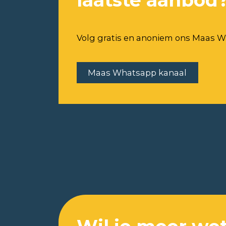
laatste aanbod
Volg gratis en anoniem ons Maas W
Maas Whatsapp kanaal