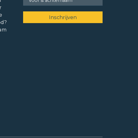
f
r
e
od?
ram