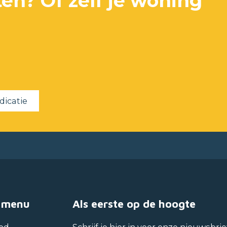
en? Of zelf je woning
dicatie
 menu
Als eerste op de hoogte