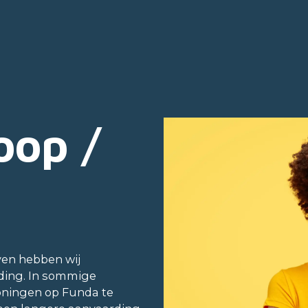
oop /
ven hebben wij
ding. In sommige
oningen op Funda te