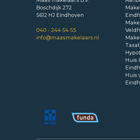
Maas makelaars B.V.
Aanb
Boschdijk 272
Make
5612 HJ Eindhoven
Eind
Make
040 - 244 54 55
Veld
info@maasmakelaars.nl
Make
Taxat
Hypo
Huis 
Eind
Huis 
Eind