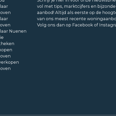
od
Schrijf je hier in voor onze nieuwsbrie
laar
vol met tips, marktcijfers en bijzonde
hoven
aanbod! Altijd als eerste op de hoogt
laar
van ons meest recente woningaanb
hoven
Volg ons dan op Facebook of Instag
laar Nuenen
ie
theken
kopen
hoven
verkopen
hoven