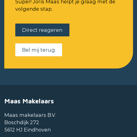
Super! Joris Maas helpt je graag met de
volgende stap.
Direct reageren
Bel mij terug
Maas Makelaars
Maas makelaars B.V.
Boschdijk 272
5612 HJ Eindhoven