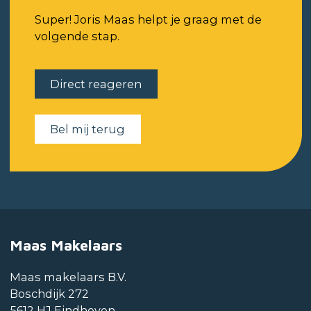
Super! Joris Maas helpt je graag met de
volgende stap.
Direct reageren
Bel mij terug
Maas Makelaars
Maas makelaars B.V.
Boschdijk 272
5612 HJ Eindhoven