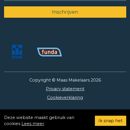
Copyright © Maas Makelaars 2026
Privacy statement
Cookieverklaring
Deze website maakt gebruik van
Ik snap het
cookies
Lees meer
.
Gemiddelde 9,2 beoordelingen