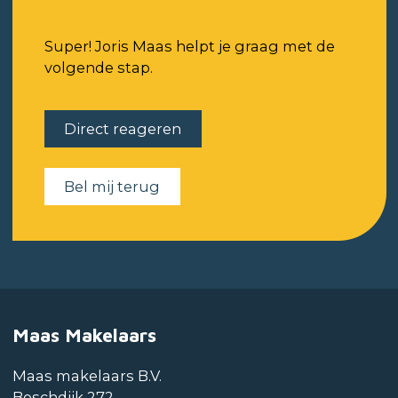
Super! Joris Maas helpt je graag met de
volgende stap.
Direct reageren
Bel mij terug
Maas Makelaars
Maas makelaars B.V.
Boschdijk 272