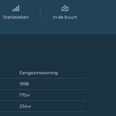
Statistieken
In de buurt
Eengezinswoning
1998
170㎡
254㎥