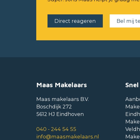
Direct reageren
Bel mij t
Maas Makelaars
Snel
Maas makelaars B.V.
Aanb
Boschdijk 272
Make
5612 HJ Eindhoven
Eind
Make
040 - 244 54 55
Veld
info@maasmakelaars.nl
Make