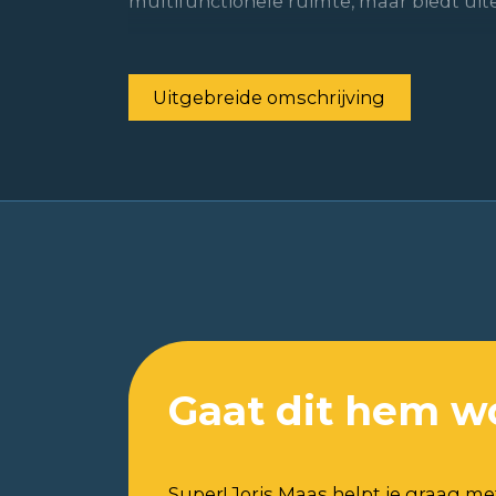
multifunctionele ruimte, maar biedt uiter
Uitgebreide omschrijving
Gaat dit hem w
Super! Joris Maas helpt je graag me