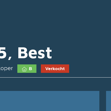
5, Best
koper
B
Verkocht