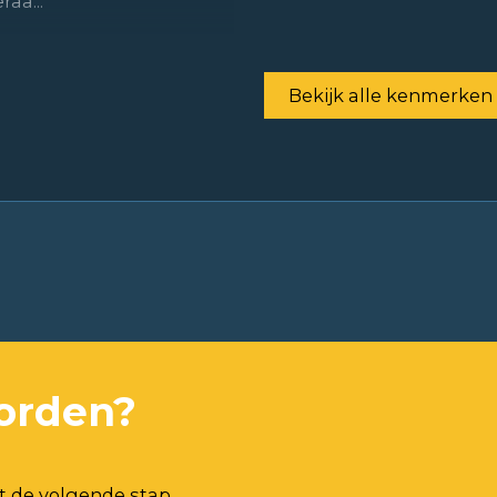
aa...
Bekijk alle kenmerken
orden?
t de volgende stap.