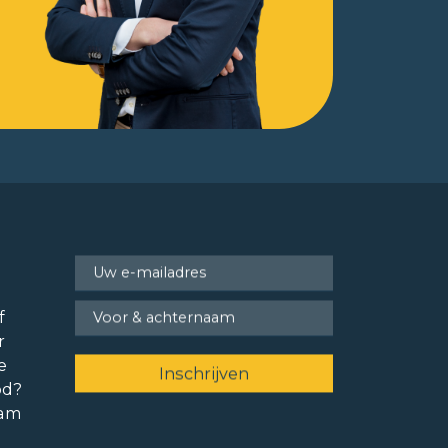
f
r
e
od?
ram