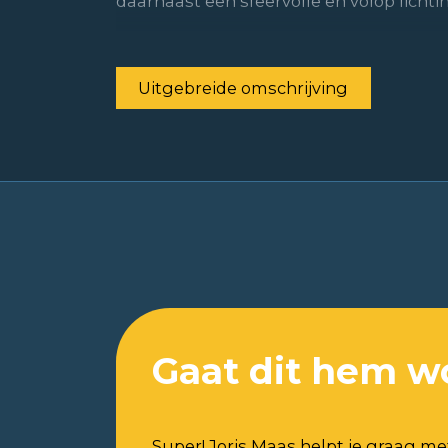
daarnaast een sfeervolle en volop lichti
Uitgebreide omschrijving
Gaat dit hem w
Super! Joris Maas helpt je graag me