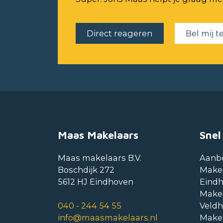
Direct reageren
Bel mij t
Maas Makelaars
Snel
Maas makelaars B.V.
Aanb
Boschdijk 272
Make
5612 HJ Eindhoven
Eind
Make
040 - 244 54 55
Veld
info@maasmakelaars.nl
Make