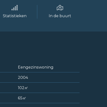
Statistieken
In de buurt
Eengezinswoning
2004
102㎡
65㎥