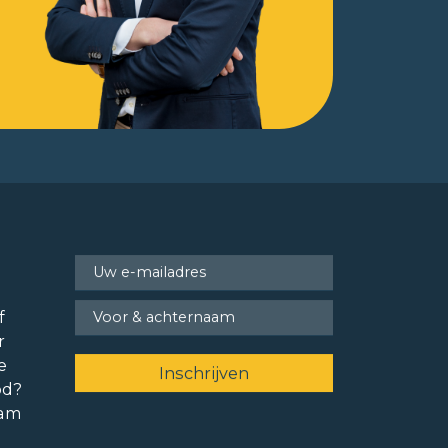
f
r
e
od?
ram