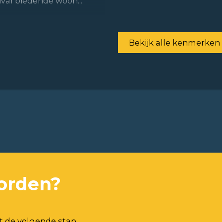
nval biedende woon...
Bekijk alle kenmerken
orden?
t de volgende stap.