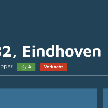
82, Eindhoven
koper
A
Verkocht