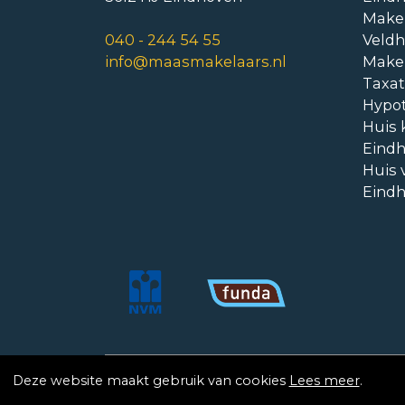
Make
040 - 244 54 55
Veld
info@maasmakelaars.nl
Make
Taxat
Hypo
Huis 
Eind
Huis 
Eind
Copyright © Maas Makelaars 2026
Privacy 
Deze website maakt gebruik van cookies
Lees meer
.