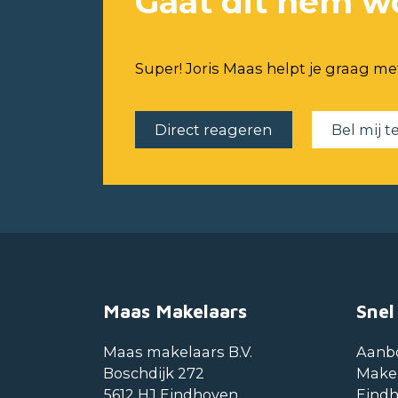
Gaat dit hem w
Super! Joris Maas helpt je graag me
Direct reageren
Bel mij t
Maas Makelaars
Snel
Maas makelaars B.V.
Aanb
Boschdijk 272
Make
5612 HJ Eindhoven
Eind