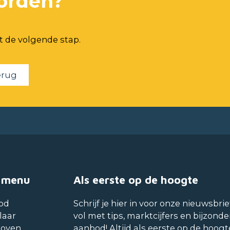
orden?
t de volgende stap.
erug
 menu
Als eerste op de hoogte
od
Schrijf je hier in voor onze nieuwsbrie
laar
vol met tips, marktcijfers en bijzonde
hoven
aanbod! Altijd als eerste op de hoogt