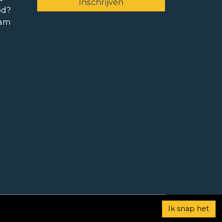
od?
ram
Ik snap het
Gemiddelde 9,2 beoordelingen