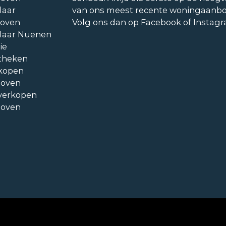
laar
van ons meest recente woningaanb
hoven
Volg ons dan op Facebook of Instag
laar Nuenen
ie
theken
kopen
hoven
verkopen
hoven
statement
Cookieverklaring