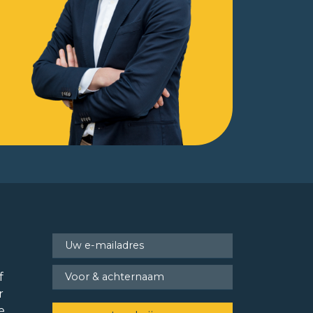
f
r
e