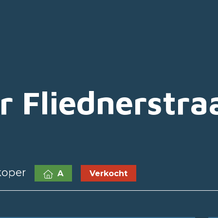
 Fliednerstraa
koper
A
Verkocht