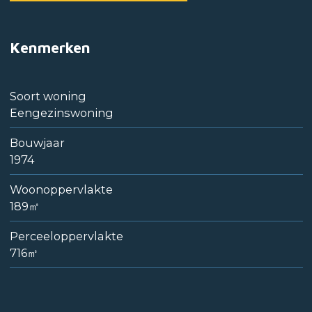
Kenmerken
Soort woning
Eengezinswoning
Bouwjaar
1974
Woonoppervlakte
189㎡
Perceeloppervlakte
716㎥