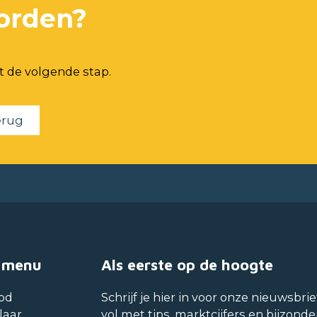
orden?
t de volgende stap.
erug
 menu
Als eerste op de hoogte
od
Schrijf je hier in voor onze nieuwsbrie
laar
vol met tips, marktcijfers en bijzonde