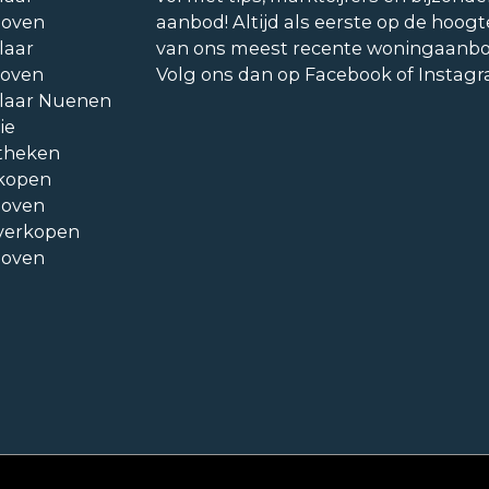
hoven
aanbod! Altijd als eerste op de hoogt
laar
van ons meest recente woningaanb
hoven
Volg ons dan op Facebook of Instag
laar Nuenen
ie
theken
kopen
hoven
verkopen
hoven
statement
Cookieverklaring