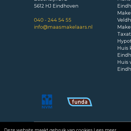
5612 HJ Eindhoven
Eind
Make
040 - 244 54 55
Veld
info@maasmakelaars.nl
Make
Taxat
Hypo
Huis 
Eind
Huis 
Eind
Copyright © Maas Makelaars 2026
Privacy 
Deze website maakt gebruik van cookies
Lees meer
.