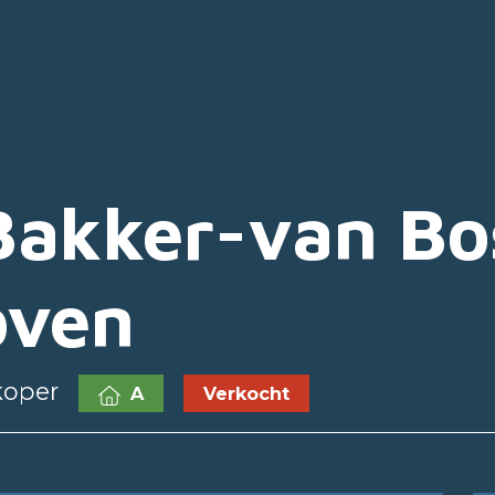
 Bakker-van Bo
oven
koper
A
Verkocht