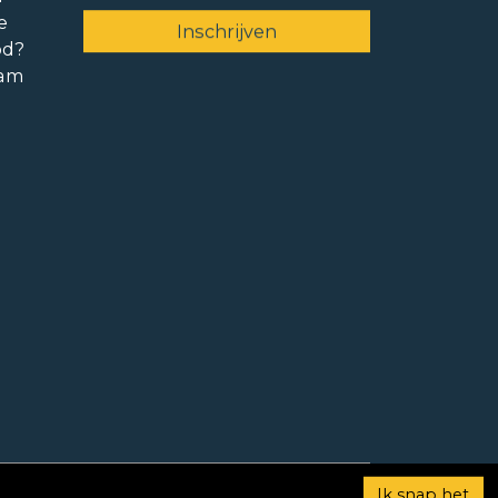
e
od?
ram
Ik snap het
Gemiddelde 9,2 beoordelingen