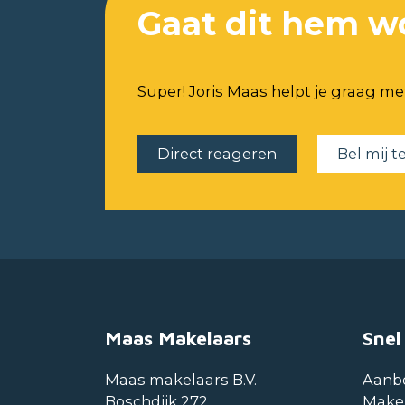
Gaat dit hem w
Super! Joris Maas helpt je graag me
Direct reageren
Bel mij t
Maas Makelaars
Snel
Maas makelaars B.V.
Aanb
Boschdijk 272
Make