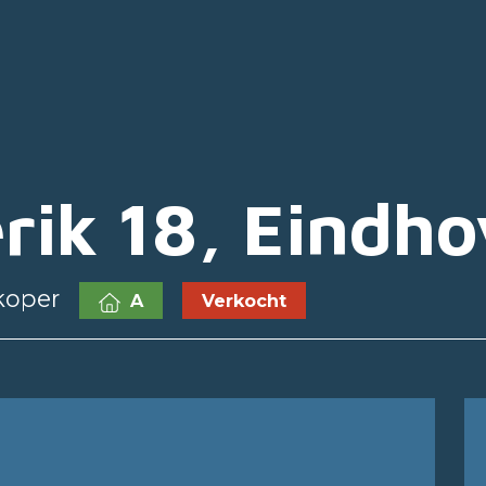
rik 18, Eindh
koper
A
Verkocht