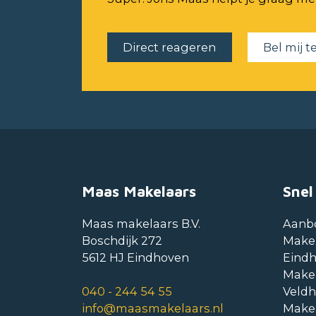
Direct reageren
Bel mij t
Maas Makelaars
Snel
Maas makelaars B.V.
Aanb
Boschdijk 272
Make
5612 HJ Eindhoven
Eind
Make
040 - 244 54 55
Veld
info@maasmakelaars.nl
Make