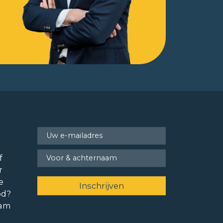
f
r
e
od?
ram