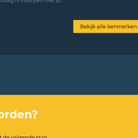
ldig ontworpen met jo...
Bekijk alle kenmerken
orden?
t de volgende stap.