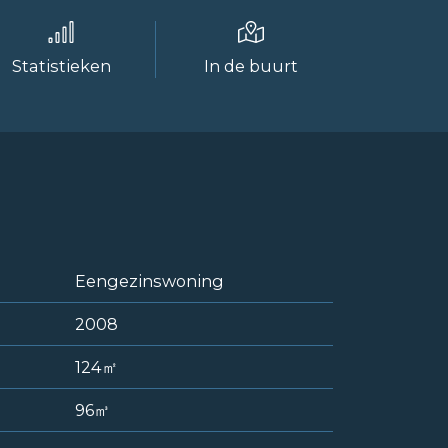
Statistieken
In de buurt
Eengezinswoning
2008
124㎡
96㎥