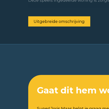
Deze speels ingedeelde woning is zorgvu
Uitgebreide omschrijving
Gaat dit hem w
Super! Joris Maas helpt je graag me