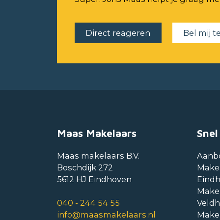
Direct reageren
Bel mij t
Maas Makelaars
Snel
Maas makelaars B.V.
Aanb
Boschdijk 272
Make
5612 HJ Eindhoven
Eind
Make
040 - 244 54 55
Veld
info@maasmakelaars.nl
Make