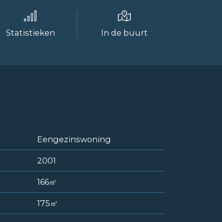
Statistieken
In de buurt
Eengezinswoning
2001
166㎡
175㎥