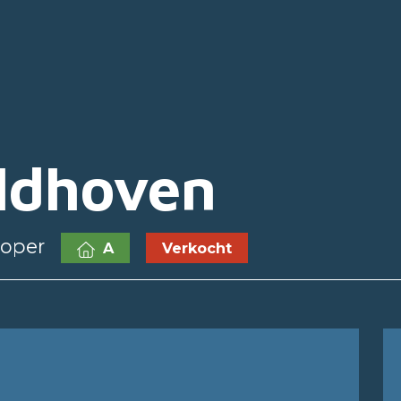
eldhoven
koper
A
Verkocht