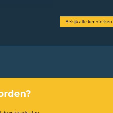
Bekijk alle kenmerken
orden?
t de volgende stap.