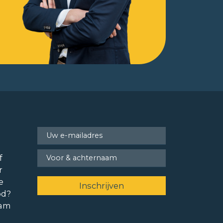
f
r
e
od?
ram