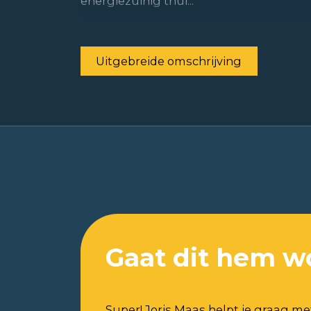
energiezuinig thui...
Uitgebreide omschrijving
Gaat dit hem w
Super! Joris Maas helpt je graag me