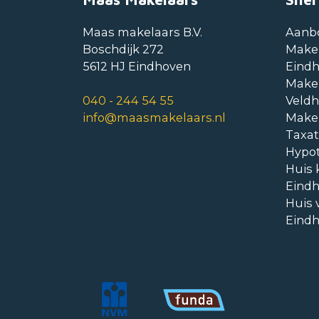
Maas makelaars B.V.
Aanb
Boschdijk 272
Make
5612 HJ Eindhoven
Eind
Make
040 - 244 54 55
Veld
info@maasmakelaars.nl
Make
Taxat
Hypo
Huis 
Eind
Huis 
Eind