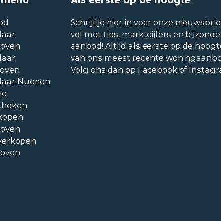
od
Schrijf je hier in voor onze nieuwsbrie
laar
vol met tips, marktcijfers en bijzonde
hoven
aanbod! Altijd als eerste op de hoogt
laar
van ons meest recente woningaanb
hoven
Volg ons dan op Facebook of Instag
laar Nuenen
ie
theken
kopen
hoven
verkopen
hoven