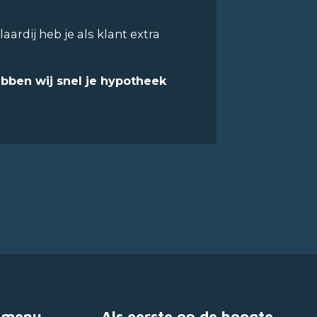
ardij heb je als klant extra
bben wij snel je hypotheek
 menu
Als eerste op de hoogte