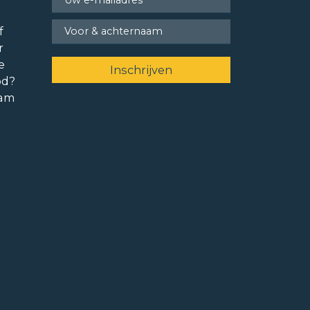
f
r
e
od?
ram