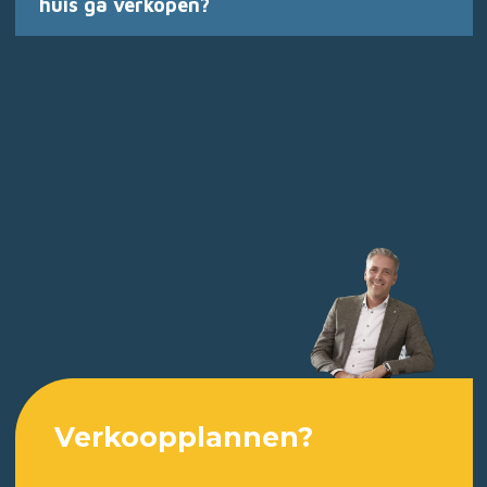
huis ga verkopen?
Verkoopplannen?