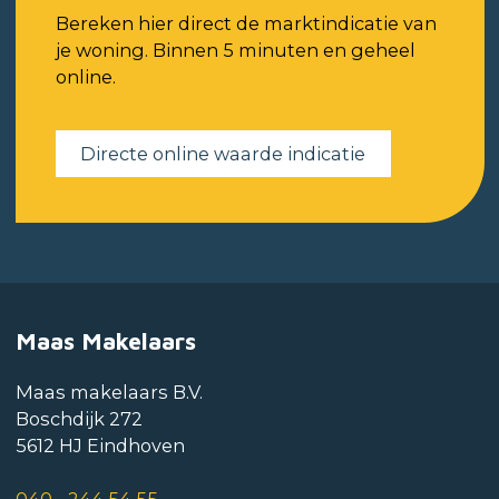
Bereken hier direct de marktindicatie van
je woning. Binnen 5 minuten en geheel
online.
Directe online waarde indicatie
Maas Makelaars
Maas makelaars B.V.
Boschdijk 272
5612 HJ Eindhoven
040 - 244 54 55