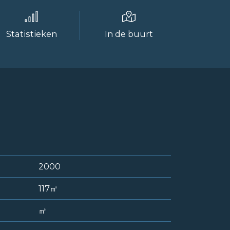
Statistieken
In de buurt
2000
117㎡
㎥