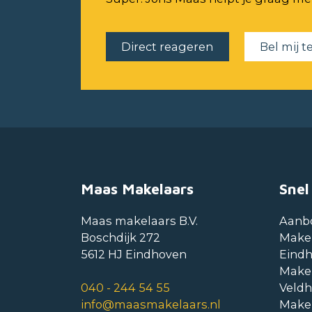
Direct reageren
Bel mij t
Maas Makelaars
Snel
Maas makelaars B.V.
Aanb
Boschdijk 272
Make
5612 HJ Eindhoven
Eind
Make
040 - 244 54 55
Veld
info@maasmakelaars.nl
Make