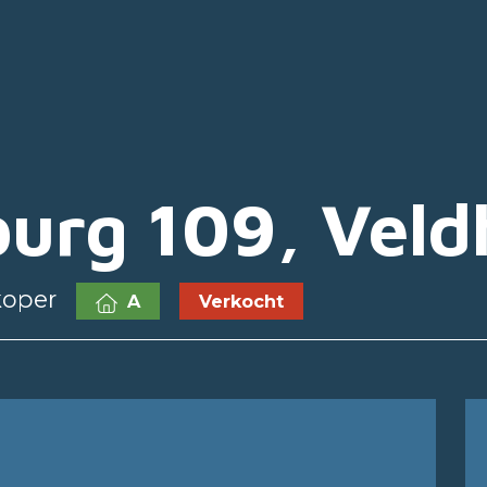
burg 109, Vel
koper
A
Verkocht