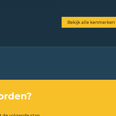
Bekijk alle kenmerken
orden?
t de volgende stap.