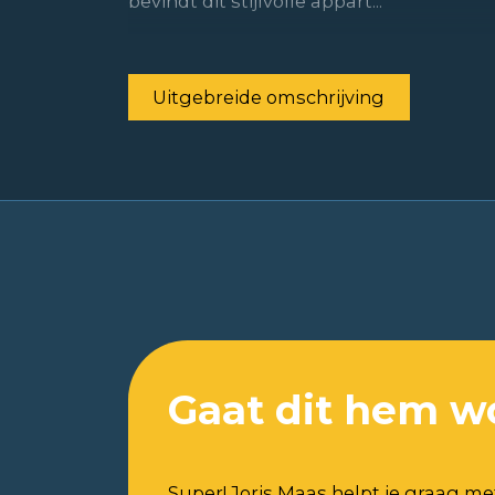
bevindt dit stijlvolle appart...
Uitgebreide omschrijving
Gaat dit hem w
Super! Joris Maas helpt je graag me