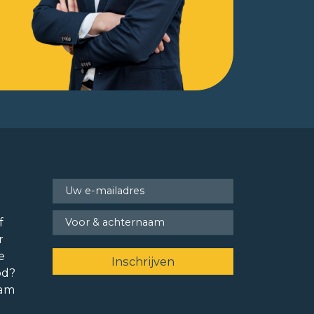
f
r
e
od?
ram