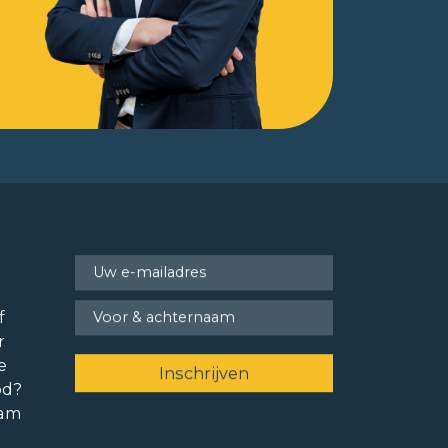
f
r
e
od?
ram