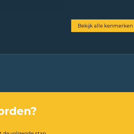
Bekijk alle kenmerken
orden?
t de volgende stap.