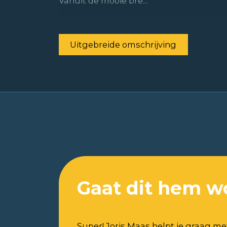
Vanuit de mooie bre...
Uitgebreide omschrijving
Gaat dit hem w
Super! Joris Maas helpt je graag me