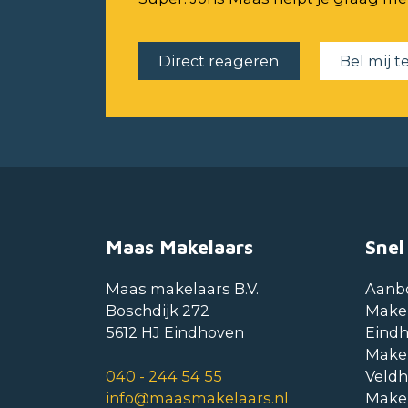
Direct reageren
Bel mij t
Maas Makelaars
Snel
Maas makelaars B.V.
Aanb
Boschdijk 272
Make
5612 HJ Eindhoven
Eind
Make
040 - 244 54 55
Veld
info@maasmakelaars.nl
Make