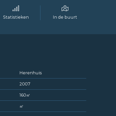
Statistieken
In de buurt
Herenhuis
2007
160㎡
㎥